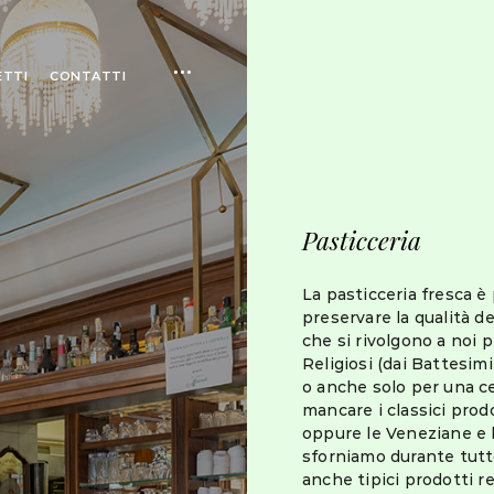
open
ETTI
CONTATTI
sidebar
Pasticceria
La pasticceria fresca è 
preservare la qualità dei
che si rivolgono a noi 
Religiosi (dai Battesim
o anche solo per una c
mancare i classici prod
oppure le Veneziane e 
sforniamo durante tutt
anche tipici prodotti r