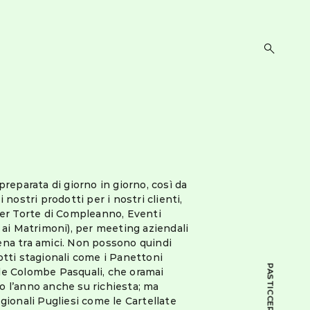
open
search
form
preparata di giorno in giorno, così da
 nostri prodotti per i nostri clienti,
per Torte di Compleanno, Eventi
i ai Matrimoni), per meeting aziendali
ena tra amici. Non possono quindi
otti stagionali come i Panettoni
PASTICCERIA
le Colombe Pasquali, che oramai
o l’anno anche su richiesta; ma
egionali Pugliesi come le Cartellate