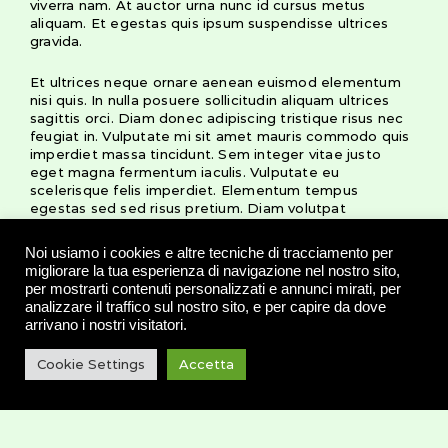
viverra nam. At auctor urna nunc id cursus metus
aliquam. Et egestas quis ipsum suspendisse ultrices
gravida.
Et ultrices neque ornare aenean euismod elementum
nisi quis. In nulla posuere sollicitudin aliquam ultrices
sagittis orci. Diam donec adipiscing tristique risus nec
feugiat in. Vulputate mi sit amet mauris commodo quis
imperdiet massa tincidunt. Sem integer vitae justo
eget magna fermentum iaculis. Vulputate eu
scelerisque felis imperdiet. Elementum tempus
egestas sed sed risus pretium. Diam volutpat
commodo sed egestas. Sapien faucibus et molestie ac
feugiat. Risus viverra adipiscing at in tellus integer.
Noi usiamo i cookies e altre tecniche di tracciamento per
Risus quis varius quam quisque id diam vel. Dui id
migliorare la tua esperienza di navigazione nel nostro sito,
ornare arcu odio ut. Imperdiet sed euismod nisi porta
per mostrarti contenuti personalizzati e annunci mirati, per
lorem. Lobortis mattis aliquam faucibus purus in massa
analizzare il traffico sul nostro sito, e per capire da dove
tempor. Ornare arcu dui vivamus arcu felis.
arrivano i nostri visitatori.
Et tortor at risus viverra adipiscing at in tellus. Aliquet
Cookie Settings
Accetta
sagittis id consectetur purus ut. Consequat semper
viverra nam libero justo laoreet sit amet. Fringilla est
ullamcorper eget nulla facilisi etiam. Ut sem nulla
pharetra diam. Mauris a diam maecenas sed enim.
Interdum varius sit amet mattis vulputate enim nulla