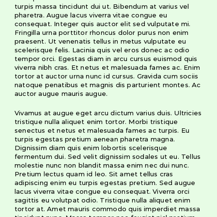
turpis massa tincidunt dui ut. Bibendum at varius vel
pharetra. Augue lacus viverra vitae congue eu
consequat. Integer quis auctor elit sed vulputate mi.
Fringilla urna porttitor rhoncus dolor purus non enim
praesent. Ut venenatis tellus in metus vulputate eu
scelerisque felis. Lacinia quis vel eros donec ac odio
tempor orci. Egestas diam in arcu cursus euismod quis
viverra nibh cras. Et netus et malesuada fames ac. Enim
tortor at auctor urna nunc id cursus. Gravida cum sociis
natoque penatibus et magnis dis parturient montes. Ac
auctor augue mauris augue.
Vivamus at augue eget arcu dictum varius duis. Ultricies
tristique nulla aliquet enim tortor. Morbi tristique
senectus et netus et malesuada fames ac turpis. Eu
turpis egestas pretium aenean pharetra magna.
Dignissim diam quis enim lobortis scelerisque
fermentum dui. Sed velit dignissim sodales ut eu. Tellus
molestie nunc non blandit massa enim nec dui nunc.
Pretium lectus quam id leo. Sit amet tellus cras
adipiscing enim eu turpis egestas pretium. Sed augue
lacus viverra vitae congue eu consequat. Viverra orci
sagittis eu volutpat odio. Tristique nulla aliquet enim
tortor at. Amet mauris commodo quis imperdiet massa